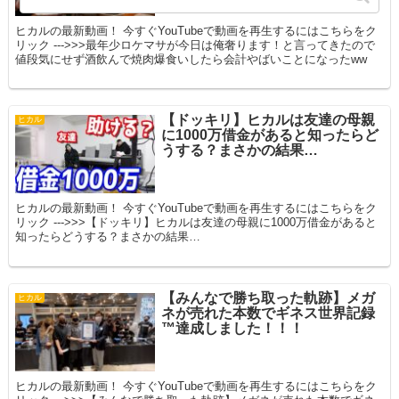
ヒカルの最新動画！ 今すぐYouTubeで動画を再生するにはこちらをク
リック --->>>最年少ロケマサが今日は俺奢ります！と言ってきたので
値段気にせず酒飲んで焼肉爆食いしたら会計やばいことになったww
【ドッキリ】ヒカルは友達の母親
ヒカル
に1000万借金があると知ったらど
うする？まさかの結果…
ヒカルの最新動画！ 今すぐYouTubeで動画を再生するにはこちらをク
リック --->>>【ドッキリ】ヒカルは友達の母親に1000万借金があると
知ったらどうする？まさかの結果…
【みんなで勝ち取った軌跡】メガ
ヒカル
ネが売れた本数でギネス世界記録
™達成しました！！！
ヒカルの最新動画！ 今すぐYouTubeで動画を再生するにはこちらをク