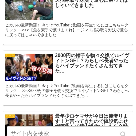
ス掴み取り対決で童心に戻っては
しゃいできました
ヒカルの最新動画！ 今すぐYouTubeで動画を再生するにはこちらをク
リック --->>>【魚を素手で獲りまくれ】ニジマス掴み取り対決で童心
に戻ってはしゃいできました
3000円の帽子を物々交換でルイヴ
ヒカル
ィトンGET？わらしべ長者やった
らハイブランドたくさん出てき
た…
ヒカルの最新動画！ 今すぐYouTubeで動画を再生するにはこちらをク
リック --->>>3000円の帽子を物々交換でルイヴィトンGET？わらしべ
長者やったらハイブランドたくさん出てきた…
最年少ロケマサが今日は俺奢りま
ヒカル
す！と言ってきたので値段気にせ
ず酒飲んで焼肉爆食いしたら会計
やばいことになったww