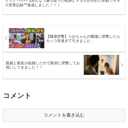
リック --->>>【みんなで勝ち取った軌跡】メガネが売れた本数でギネ
ス世界記録™達成しました！！！
【職場突撃】りおちゃんの職場に突撃したら
カッコ良過ぎて引きました…
親戚と親友が結婚したので新居に突撃してお
祝いしてきました！！
コメント
コメントを書き込む